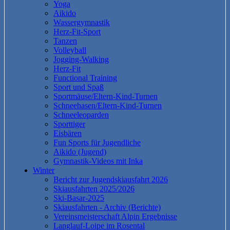
Yoga
Aikido
Wassergymnastik
Herz-Fit-Sport
Tanzen
Volleyball
Jogging-Walking
Herz-Fit
Functional Training
Sport und Spaß
Sportmäuse/Eltern-Kind-Turnen
Schneehasen/Eltern-Kind-Turnen
Schneeleoparden
Sporttiger
Eisbären
Fun Sports für Jugendliche
Aikido (Jugend)
Gymnastik-Videos mit Inka
Winter
Bericht zur Jugendskiausfahrt 2026
Skiausfahrten 2025/2026
Ski-Basar-2025
Skiausfahrten - Archiv (Berichte)
Vereinsmeisterschaft Alpin Ergebnisse
Langlauf-Loipe im Rosental