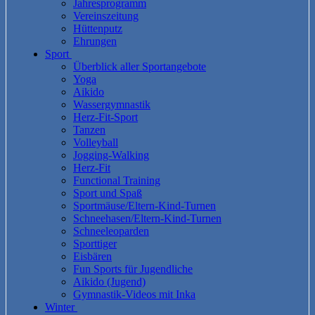
Jahresprogramm
Vereinszeitung
Hüttenputz
Ehrungen
Sport
Überblick aller Sportangebote
Yoga
Aikido
Wassergymnastik
Herz-Fit-Sport
Tanzen
Volleyball
Jogging-Walking
Herz-Fit
Functional Training
Sport und Spaß
Sportmäuse/Eltern-Kind-Turnen
Schneehasen/Eltern-Kind-Turnen
Schneeleoparden
Sporttiger
Eisbären
Fun Sports für Jugendliche
Aikido (Jugend)
Gymnastik-Videos mit Inka
Winter