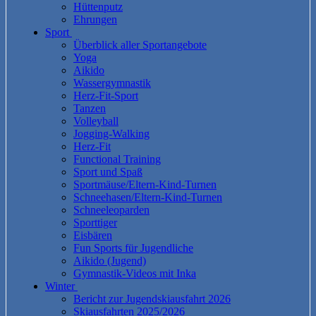
Hüttenputz
Ehrungen
Sport
Überblick aller Sportangebote
Yoga
Aikido
Wassergymnastik
Herz-Fit-Sport
Tanzen
Volleyball
Jogging-Walking
Herz-Fit
Functional Training
Sport und Spaß
Sportmäuse/Eltern-Kind-Turnen
Schneehasen/Eltern-Kind-Turnen
Schneeleoparden
Sporttiger
Eisbären
Fun Sports für Jugendliche
Aikido (Jugend)
Gymnastik-Videos mit Inka
Winter
Bericht zur Jugendskiausfahrt 2026
Skiausfahrten 2025/2026