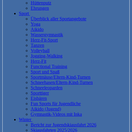
Hüttenputz
Ehrungen
Sport
Überblick aller Sportangebote
Yoga
Aikido
Wassergymnastik
Herz-Fit-Sport
Tanzen
Volleyball
Jogging-Walking
Herz-Fit
Functional Training
Sport und Spaß
Sportmäuse/Eltern-Kind-Turnen
Schneehasen/Eltern-Kind-Turnen
Schneeleoparden
Sporttiger
Eisbären
Fun Sports für Jugendliche
Aikido (Jugend)
Gymnastik-Videos mit Inka
Winter
Bericht zur Jugendskiausfahrt 2026
Skiausfahrten 2025/2026