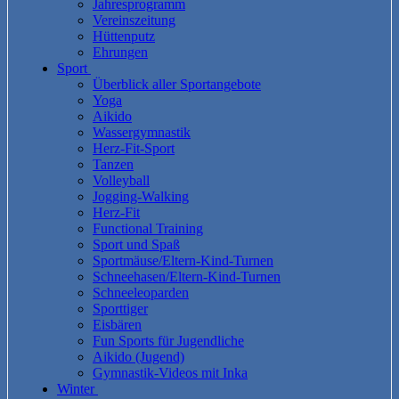
Jahresprogramm
Vereinszeitung
Hüttenputz
Ehrungen
Sport
Überblick aller Sportangebote
Yoga
Aikido
Wassergymnastik
Herz-Fit-Sport
Tanzen
Volleyball
Jogging-Walking
Herz-Fit
Functional Training
Sport und Spaß
Sportmäuse/Eltern-Kind-Turnen
Schneehasen/Eltern-Kind-Turnen
Schneeleoparden
Sporttiger
Eisbären
Fun Sports für Jugendliche
Aikido (Jugend)
Gymnastik-Videos mit Inka
Winter