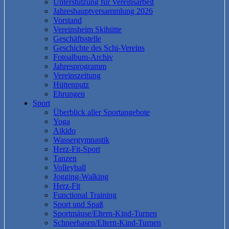
Unterstützung für Vereinsarbeit
Jahreshauptversammlung 2026
Vorstand
Vereinsheim Skihütte
Geschäftsstelle
Geschichte des Schi-Vereins
Fotoalbum-Archiv
Jahresprogramm
Vereinszeitung
Hüttenputz
Ehrungen
Sport
Überblick aller Sportangebote
Yoga
Aikido
Wassergymnastik
Herz-Fit-Sport
Tanzen
Volleyball
Jogging-Walking
Herz-Fit
Functional Training
Sport und Spaß
Sportmäuse/Eltern-Kind-Turnen
Schneehasen/Eltern-Kind-Turnen