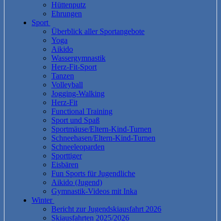
Hüttenputz
Ehrungen
Sport
Überblick aller Sportangebote
Yoga
Aikido
Wassergymnastik
Herz-Fit-Sport
Tanzen
Volleyball
Jogging-Walking
Herz-Fit
Functional Training
Sport und Spaß
Sportmäuse/Eltern-Kind-Turnen
Schneehasen/Eltern-Kind-Turnen
Schneeleoparden
Sporttiger
Eisbären
Fun Sports für Jugendliche
Aikido (Jugend)
Gymnastik-Videos mit Inka
Winter
Bericht zur Jugendskiausfahrt 2026
Skiausfahrten 2025/2026