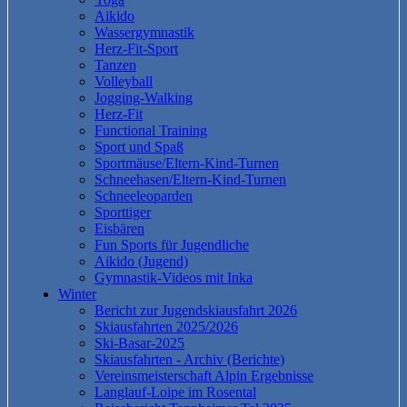
Aikido
Wassergymnastik
Herz-Fit-Sport
Tanzen
Volleyball
Jogging-Walking
Herz-Fit
Functional Training
Sport und Spaß
Sportmäuse/Eltern-Kind-Turnen
Schneehasen/Eltern-Kind-Turnen
Schneeleoparden
Sporttiger
Eisbären
Fun Sports für Jugendliche
Aikido (Jugend)
Gymnastik-Videos mit Inka
Winter
Bericht zur Jugendskiausfahrt 2026
Skiausfahrten 2025/2026
Ski-Basar-2025
Skiausfahrten - Archiv (Berichte)
Vereinsmeisterschaft Alpin Ergebnisse
Langlauf-Loipe im Rosental