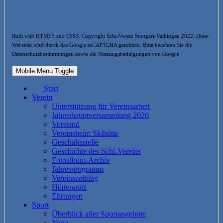
Built with HTML5 and CSS3. Copyright Schi-Verein Stuttgart-Vaihingen 2022. Diese
Webseite wird durch das Google reCAPTCHA geschützt. Bitte beachten Sie die
Datenschutzbestimmungen sowie die Nutzungsbedingungen von Google
Mobile Menu Toggle
Start
Verein
Unterstützung für Vereinsarbeit
Jahreshauptversammlung 2026
Vorstand
Vereinsheim Skihütte
Geschäftsstelle
Geschichte des Schi-Vereins
Fotoalbum-Archiv
Jahresprogramm
Vereinszeitung
Hüttenputz
Ehrungen
Sport
Überblick aller Sportangebote
Yoga