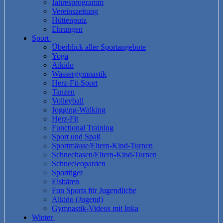
Jahresprogramm
Vereinszeitung
Hüttenputz
Ehrungen
Sport
Überblick aller Sportangebote
Yoga
Aikido
Wassergymnastik
Herz-Fit-Sport
Tanzen
Volleyball
Jogging-Walking
Herz-Fit
Functional Training
Sport und Spaß
Sportmäuse/Eltern-Kind-Turnen
Schneehasen/Eltern-Kind-Turnen
Schneeleoparden
Sporttiger
Eisbären
Fun Sports für Jugendliche
Aikido (Jugend)
Gymnastik-Videos mit Inka
Winter