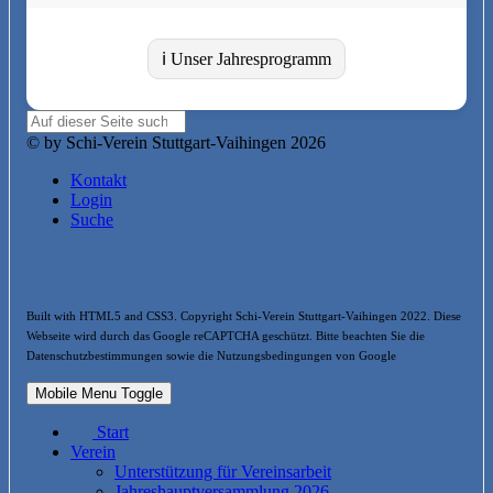
ℹ️ Unser Jahresprogramm
© by Schi-Verein Stuttgart-Vaihingen 2026
Kontakt
Login
Suche
Built with HTML5 and CSS3. Copyright Schi-Verein Stuttgart-Vaihingen 2022. Diese
Webseite wird durch das Google reCAPTCHA geschützt. Bitte beachten Sie die
Datenschutzbestimmungen sowie die Nutzungsbedingungen von Google
Mobile Menu Toggle
Start
Verein
Unterstützung für Vereinsarbeit
Jahreshauptversammlung 2026