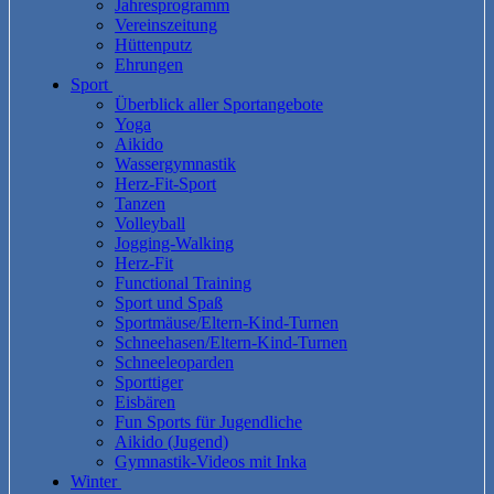
Jahresprogramm
Vereinszeitung
Hüttenputz
Ehrungen
Sport
Überblick aller Sportangebote
Yoga
Aikido
Wassergymnastik
Herz-Fit-Sport
Tanzen
Volleyball
Jogging-Walking
Herz-Fit
Functional Training
Sport und Spaß
Sportmäuse/Eltern-Kind-Turnen
Schneehasen/Eltern-Kind-Turnen
Schneeleoparden
Sporttiger
Eisbären
Fun Sports für Jugendliche
Aikido (Jugend)
Gymnastik-Videos mit Inka
Winter