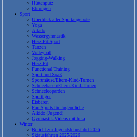
Hüttenputz
Ehrungen
Sport
Überblick aller Sportangebote
Yoga
Aikido
Wassergymnastik
Herz-Fit-Sport
Tanzen
Volleyball
Jogging-Walking
Herz-Fit
Functional Training
Sport und Spaß
Sportmäuse/Eltern-Kind-Turnen
Schneehasen/Eltern-Kind-Turnen
Schneeleoparden
Sporttiger
Eisbären
Fun Sports für Jugendliche
Aikido (Jugend)
Gymnastik-Videos mit Inka
Winter
Bericht zur Jugendskiausfahrt 2026
Skiausfahrten 2025/2026