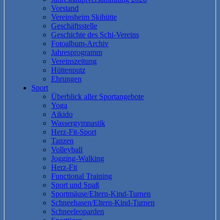
Vorstand
Vereinsheim Skihütte
Geschäftsstelle
Geschichte des Schi-Vereins
Fotoalbum-Archiv
Jahresprogramm
Vereinszeitung
Hüttenputz
Ehrungen
Sport
Überblick aller Sportangebote
Yoga
Aikido
Wassergymnastik
Herz-Fit-Sport
Tanzen
Volleyball
Jogging-Walking
Herz-Fit
Functional Training
Sport und Spaß
Sportmäuse/Eltern-Kind-Turnen
Schneehasen/Eltern-Kind-Turnen
Schneeleoparden